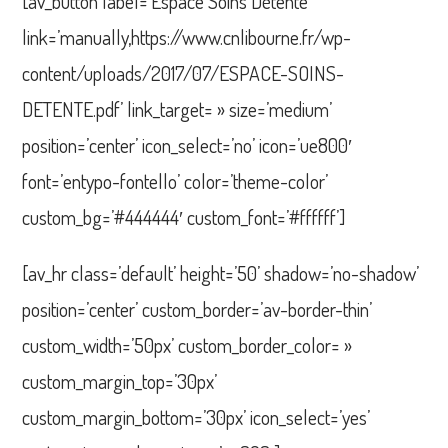
[av_button label=’Espace Soins Détente’
link=’manually,https://www.cnlibourne.fr/wp-
content/uploads/2017/07/ESPACE-SOINS-
DETENTE.pdf’ link_target= » size=’medium’
position=’center’ icon_select=’no’ icon=’ue800′
font=’entypo-fontello’ color=’theme-color’
custom_bg=’#444444′ custom_font=’#ffffff’]
[av_hr class=’default’ height=’50’ shadow=’no-shadow’
position=’center’ custom_border=’av-border-thin’
custom_width=’50px’ custom_border_color= »
custom_margin_top=’30px’
custom_margin_bottom=’30px’ icon_select=’yes’