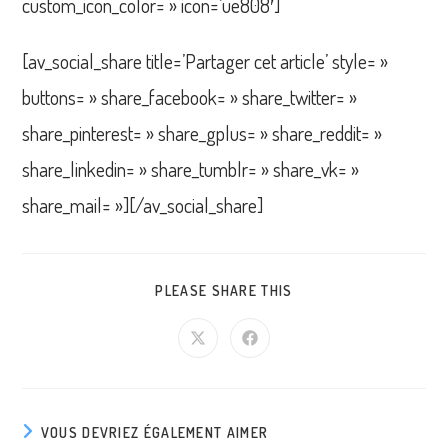
custom_icon_color= » icon=’ue808′]
[av_social_share title=’Partager cet article’ style= »
buttons= » share_facebook= » share_twitter= »
share_pinterest= » share_gplus= » share_reddit= »
share_linkedin= » share_tumblr= » share_vk= »
share_mail= »][/av_social_share]
PARTAGER
PLEASE SHARE THIS
CE
CONTENU
Ouvrir
Ouvrir
dans
dans
une
une
autre
autre
fenêtre
fenêtre
VOUS DEVRIEZ ÉGALEMENT AIMER