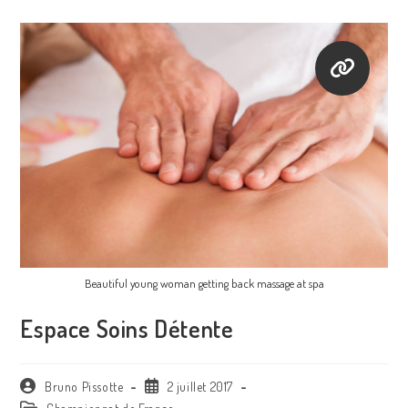
Beautiful young woman getting back massage at spa
Espace Soins Détente
Auteur/autrice
Publication
Bruno Pissotte
2 juillet 2017
de
publiée :
Post