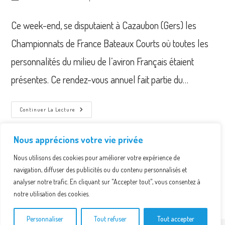
la
category:
publication :
Ce week-end, se disputaient à Cazaubon (Gers) les
Championnats de France Bateaux Courts où toutes les
personnalités du milieu de l’aviron Français étaient
présentes. Ce rendez-vous annuel fait partie du…
Championnats
Continuer La Lecture
De
France
Bateaux
Courts
Nous apprécions votre vie privée
-15
Au
Nous utilisons des cookies pour améliorer votre expérience de
17
1
2
Aller à la
Avril
navigation, diffuser des publicités ou du contenu personnalisés et
2022
À
analyser notre trafic. En cliquant sur "Accepter tout", vous consentez à
Cazaubon
notre utilisation des cookies.
Personnaliser
Tout refuser
Tout accepter