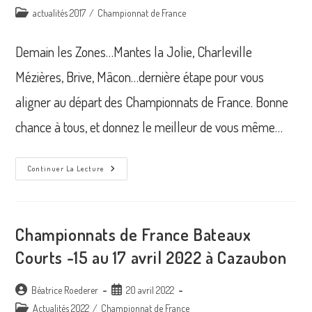
de
publiée :
Post
actualités 2017
/
Championnat de France
la
category:
publication :
Demain les Zones…Mantes la Jolie, Charleville
Mézières, Brive, Mâcon…dernière étape pour vous
aligner au départ des Championnats de France. Bonne
chance à tous, et donnez le meilleur de vous même…
Teaser
Continuer La Lecture
Championnat
De
France
Championnats de France Bateaux
Courts -15 au 17 avril 2022 à Cazaubon
Auteur/autrice
Publication
Béatrice Roederer
20 avril 2022
de
publiée :
Post
Actualités 2022
/
Championnat de France