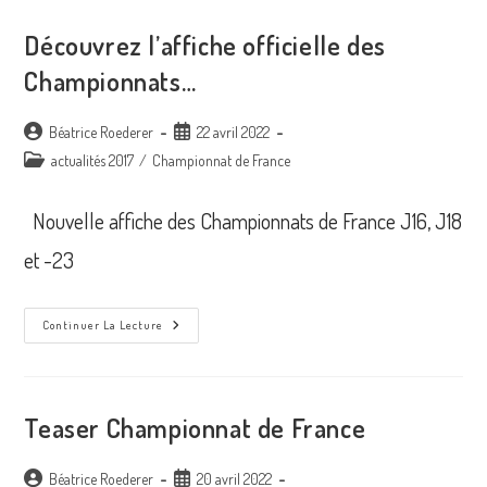
Découvrez l’affiche officielle des
Championnats…
Auteur/autrice
Publication
Béatrice Roederer
22 avril 2022
de
publiée :
Post
actualités 2017
/
Championnat de France
la
category:
publication :
Nouvelle affiche des Championnats de France J16, J18
et -23
Découvrez
Continuer La Lecture
L’affiche
Officielle
Des
Championnats…
Teaser Championnat de France
Auteur/autrice
Publication
Béatrice Roederer
20 avril 2022