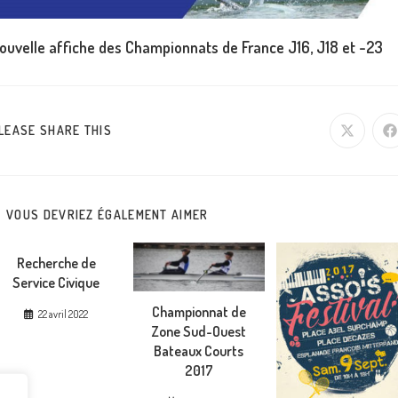
ouvelle affiche des Championnats de France J16, J18 et -23
PARTAGER
LEASE SHARE THIS
Ouvrir
O
dans
d
une
u
CE
autre
a
fenêtre
f
CONTENU
VOUS DEVRIEZ ÉGALEMENT AIMER
Recherche de
Service Civique
Championnat de
22 avril 2022
Zone Sud-Ouest
Bateaux Courts
2017