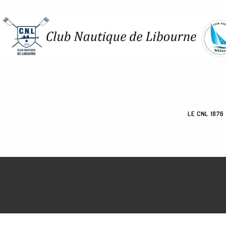
Skip
to
content
LE CNL 1876