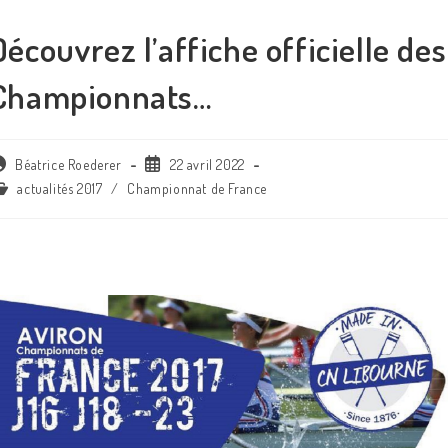
Découvrez l’affiche officielle des
Championnats…
uteur/autrice
Publication
Béatrice Roederer
22 avril 2022
e
publiée :
ost
actualités 2017
/
Championnat de France
tegory:
blication :