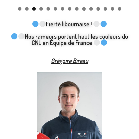
0
1
2
3
4
5
Fierté libournaise !
Nos rameurs portent haut les couleurs du
CNL en Équipe de France
Grégoire Bireau