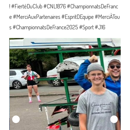
!
#FiertéDuClub
#CNL1876
#ChampionnatsDeFranc
e
#MerciAuxPartenaires
#EspritDEquipe
#MerciÀTou
s
#ChampionnatsDeFrance2025
#Sport
#J16