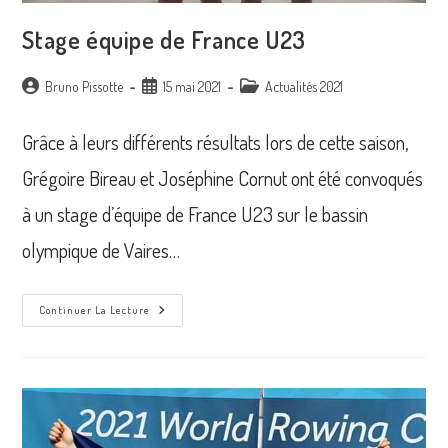
Stage équipe de France U23
Auteur/autrice
Publication
Post
Bruno Pissotte
15 mai 2021
Actualités 2021
de
publiée :
category:
la
Grâce à leurs différents résultats lors de cette saison,
publication :
Grégoire Bireau et Joséphine Cornut ont été convoqués
à un stage d’équipe de France U23 sur le bassin
olympique de Vaires…
Stage
Continuer La Lecture
Équipe
De
France
U23