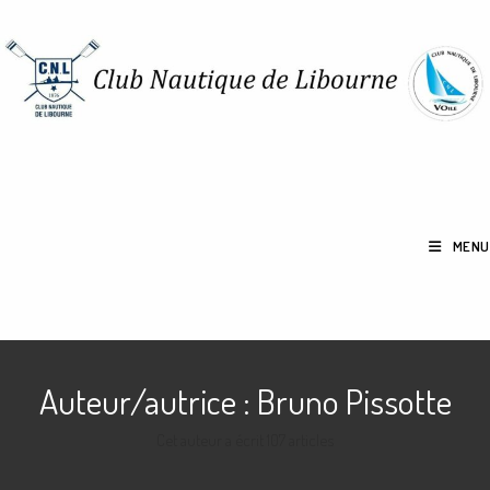
Skip
to
content
MENU
Auteur/autrice :
Bruno Pissotte
Cet auteur a écrit 107 articles