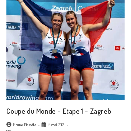
Coupe du Monde – Etape 1 – Zagreb
Auteur/autrice
Publication
Bruno Pissotte
15 mai 2021
de
publiée :