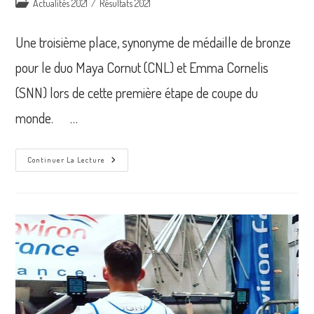
Post
Actualités 2021
/
Résultats 2021
la
category:
publication :
Une troisième place, synonyme de médaille de bronze
pour le duo Maya Cornut (CNL) et Emma Cornelis
(SNN) lors de cette première étape de coupe du
monde. …
Coupe
Continuer La Lecture
Du
Monde
–
Etape
1
–
Zagreb