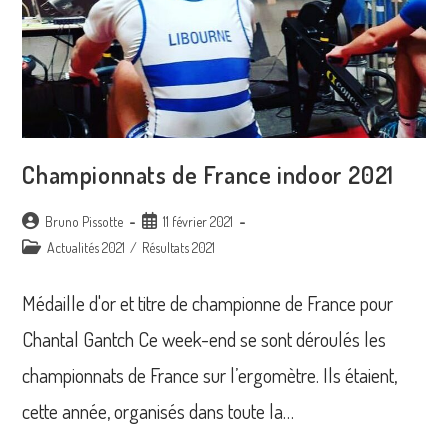
Championnats de France indoor 2021
Auteur/autrice
Publication
Bruno Pissotte
11 février 2021
de
publiée :
Post
Actualités 2021
/
Résultats 2021
la
category:
publication :
Médaille d'or et titre de championne de France pour
Chantal Gantch Ce week-end se sont déroulés les
championnats de France sur l’ergomètre. Ils étaient,
cette année, organisés dans toute la…