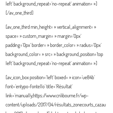
left’ background_repeat=’no-repeat’ animation= »]
[/av_one_third]
[av_one_third min_height= » vertical_alignment= »
space= » custom_margin= » margin=’0px’
padding=’0px’ border= » border_color= » radius=’0px’
background_color= » src= » background_position=’top
left’ background_repeat=’no-repeat’ animation= »]
[av_icon_box position=’left’ boxed= » icon=’ue84b’
font=’entypo-fontello’ title=’Résultat’
link=’manually,https://www.cnlibourne.fr/wp-
content/uploads/2017/04/résultats_zonecourts_cazau