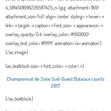
4_5814501696226587425_n-1.jpg’ attachment=’1169′
attachment_size=’full’ align=’center’ styling= » hover= »
link= » target= » caption= » font_size= » appearance= »
overlay_opacity=’0.4′ overlay_color=’#000000′
overlay_text_color=’#ffffff’ animation=’no-animation’]
[/av_image]
[av_textblock size= » font_color= » color= »]
Championnat de Zone Sud-Ouest Bateaux courts
2017
[/av_textblock]