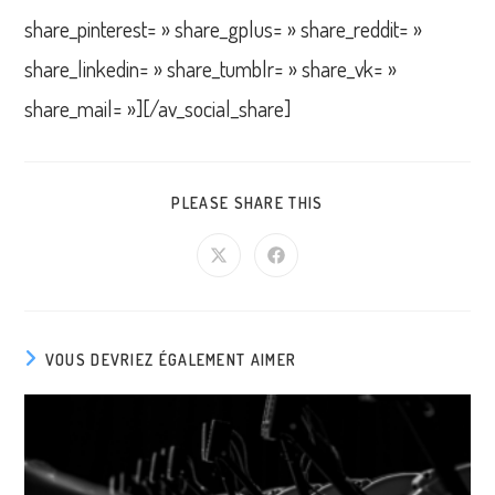
share_pinterest= » share_gplus= » share_reddit= »
share_linkedin= » share_tumblr= » share_vk= »
share_mail= »][/av_social_share]
PARTAGER
PLEASE SHARE THIS
CE
CONTENU
Ouvrir
Ouvrir
dans
dans
une
une
autre
autre
fenêtre
fenêtre
VOUS DEVRIEZ ÉGALEMENT AIMER