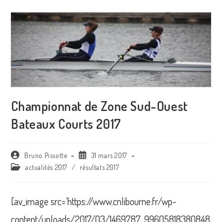
Championnat de Zone Sud-Ouest
Bateaux Courts 2017
Auteur/autrice
Publication
Bruno Pissotte
31 mars 2017
de
publiée :
Post
actualités 2017
/
résultats 2017
la
category:
publication :
[av_image src=’https://www.cnlibourne.fr/wp-
content/uploads/2017/03/1469787_99605818380848