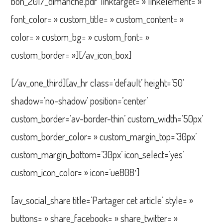
bon_2017_dimanche.pdf’ linktarget= » linkelement= »
font_color= » custom_title= » custom_content= »
color= » custom_bg= » custom_font= »
custom_border= »][/av_icon_box]
[/av_one_third][av_hr class=’default’ height=’50’
shadow=’no-shadow’ position=’center’
custom_border=’av-border-thin’ custom_width=’50px’
custom_border_color= » custom_margin_top=’30px’
custom_margin_bottom=’30px’ icon_select=’yes’
custom_icon_color= » icon=’ue808′]
[av_social_share title=’Partager cet article’ style= »
buttons= » share_facebook= » share_twitter= »