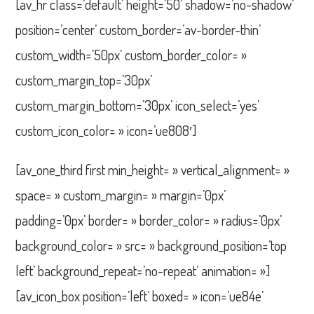
[av_hr class=’default’ height=’50’ shadow=’no-shadow’
position=’center’ custom_border=’av-border-thin’
custom_width=’50px’ custom_border_color= »
custom_margin_top=’30px’
custom_margin_bottom=’30px’ icon_select=’yes’
custom_icon_color= » icon=’ue808′]
[av_one_third first min_height= » vertical_alignment= »
space= » custom_margin= » margin=’0px’
padding=’0px’ border= » border_color= » radius=’0px’
background_color= » src= » background_position=’top
left’ background_repeat=’no-repeat’ animation= »]
[av_icon_box position=’left’ boxed= » icon=’ue84e’