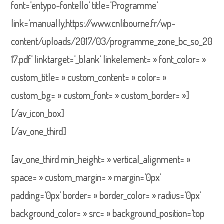
font=’entypo-fontello’ title=’Programme’
link=’manually,https://www.cnlibourne.fr/wp-
content/uploads/2017/03/programme_zone_bc_so_20
17.pdf’ linktarget=’_blank’ linkelement= » font_color= »
custom_title= » custom_content= » color= »
custom_bg= » custom_font= » custom_border= »]
[/av_icon_box]
[/av_one_third]
[av_one_third min_height= » vertical_alignment= »
space= » custom_margin= » margin=’0px’
padding=’0px’ border= » border_color= » radius=’0px’
background_color= » src= » background_position=’top