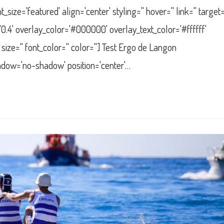
e='featured' align='center' styling='' hover='' link='' target=
='0.4' overlay_color='#000000' overlay_text_color='#ffffff'
ize='' font_color='' color=''] Test Ergo de Langon
hadow='no-shadow' position='center'…