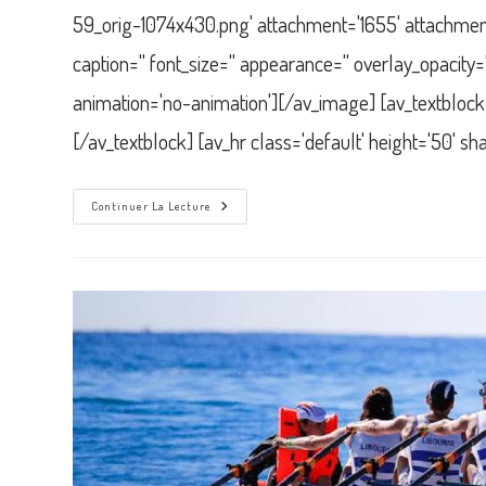
59_orig-1074x430.png' attachment='1655' attachment_siz
caption='' font_size='' appearance='' overlay_opacity
animation='no-animation'][/av_image] [av_textblock s
[/av_textblock] [av_hr class='default' height='50' s
Test
Continuer La Lecture
Ergométrique