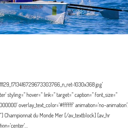
1129_1713416729673303766_n_ret-1030x368.jpg'
 styling='' hover='' link='' target='' caption='' font_size=''
000000' overlay_text_color='#ffffff' animation='no-animation'
r=''] Championnat du Monde Mer [/av_textblock] [av_hr
tion='center'…