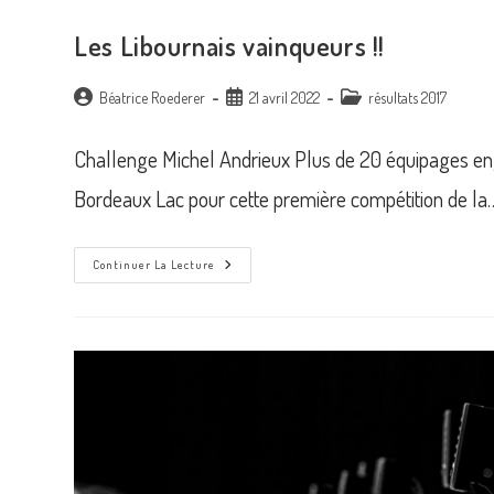
Les Libournais vainqueurs !!
Auteur/autrice
Publication
Post
Béatrice Roederer
21 avril 2022
résultats 2017
de
publiée :
category:
la
Challenge Michel Andrieux Plus de 20 équipages eng
publication :
Bordeaux Lac pour cette première compétition de la
Les
Continuer La Lecture
Libournais
Vainqueurs
!!