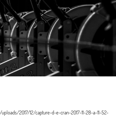
t/uploads/2017/12/capture-d-e-cran-2017-11-28-a-11-52-