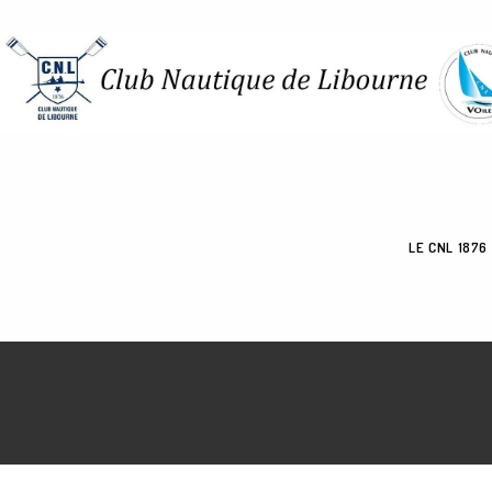
Skip
to
content
LE CNL 1876