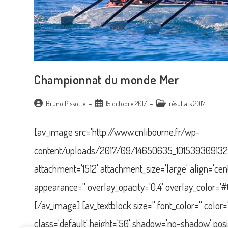
Championnat du monde Mer
Auteur/autrice
Publication
Post
Bruno Pissotte
15 octobre 2017
résultats 2017
de
publiée :
category:
la
[av_image src='http://www.cnlibourne.fr/wp-
publication :
content/uploads/2017/09/14650635_1015393091321
attachment='1512' attachment_size='large' align='center'
appearance='' overlay_opacity='0.4' overlay_color='#
[/av_image] [av_textblock size='' font_color='' colo
class='default' height='50' shadow='no-shadow' posi