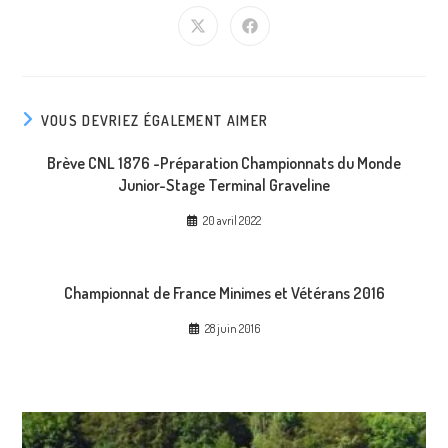
CONTENU
Ouvrir
Ouvrir
dans
dans
une
une
autre
autre
fenêtre
fenêtre
VOUS DEVRIEZ ÉGALEMENT AIMER
Brève CNL 1876 -Préparation Championnats du Monde
Junior-Stage Terminal Graveline
20 avril 2022
Championnat de France Minimes et Vétérans 2016
28 juin 2016