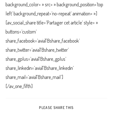
background_color= » src= » background_position=’top
left’ background_repeat=’no-repeat’ animation= »]
[av_social_share title=’Partager cet article’ style= »
buttons=’custom’
share_facebook=’aviaTBshare_facebook’
share_twitter=’aviaTBshare_twitter’
share_gplus=’aviaTBshare_gplus’
share_linkedin=’aviaTBshare_linkedin’
share_mail=’aviaTBshare_mail’]
[/av_one_fifth]
PARTAGER
PLEASE SHARE THIS
CE