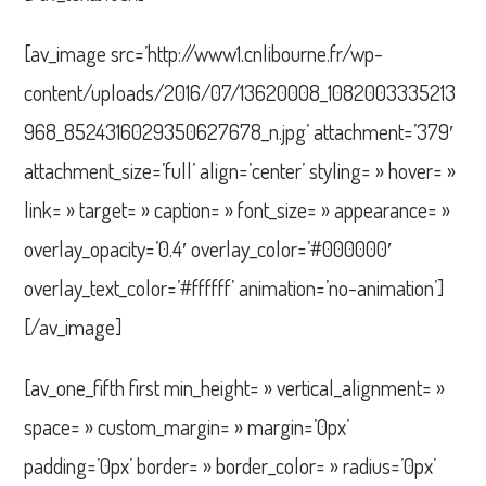
[av_image src=’http://www1.cnlibourne.fr/wp-
content/uploads/2016/07/13620008_1082003335213
968_8524316029350627678_n.jpg’ attachment=’379′
attachment_size=’full’ align=’center’ styling= » hover= »
link= » target= » caption= » font_size= » appearance= »
overlay_opacity=’0.4′ overlay_color=’#000000′
overlay_text_color=’#ffffff’ animation=’no-animation’]
[/av_image]
[av_one_fifth first min_height= » vertical_alignment= »
space= » custom_margin= » margin=’0px’
padding=’0px’ border= » border_color= » radius=’0px’