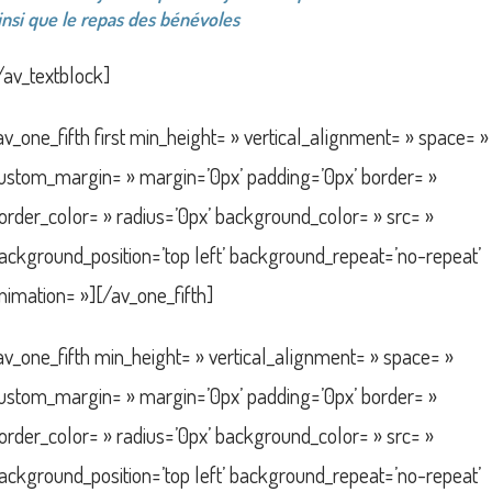
insi que le repas des bénévoles
/av_textblock]
av_one_fifth first min_height= » vertical_alignment= » space= »
ustom_margin= » margin=’0px’ padding=’0px’ border= »
order_color= » radius=’0px’ background_color= » src= »
ackground_position=’top left’ background_repeat=’no-repeat’
nimation= »][/av_one_fifth]
av_one_fifth min_height= » vertical_alignment= » space= »
ustom_margin= » margin=’0px’ padding=’0px’ border= »
order_color= » radius=’0px’ background_color= » src= »
ackground_position=’top left’ background_repeat=’no-repeat’