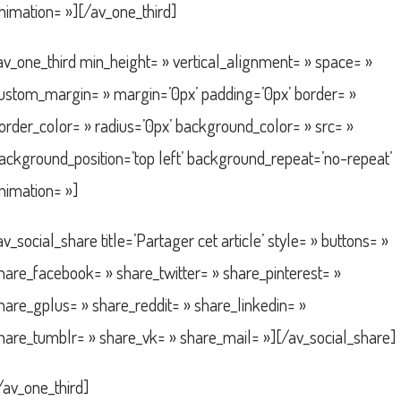
nimation= »][/av_one_third]
av_one_third min_height= » vertical_alignment= » space= »
ustom_margin= » margin=’0px’ padding=’0px’ border= »
order_color= » radius=’0px’ background_color= » src= »
ackground_position=’top left’ background_repeat=’no-repeat’
nimation= »]
av_social_share title=’Partager cet article’ style= » buttons= »
hare_facebook= » share_twitter= » share_pinterest= »
hare_gplus= » share_reddit= » share_linkedin= »
hare_tumblr= » share_vk= » share_mail= »][/av_social_share]
/av_one_third]