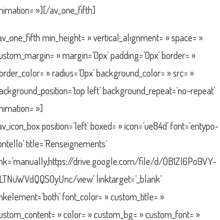
nimation= »][/av_one_fifth]
av_one_fifth min_height= » vertical_alignment= » space= »
ustom_margin= » margin=’0px’ padding=’0px’ border= »
order_color= » radius=’0px’ background_color= » src= »
ackground_position=’top left’ background_repeat=’no-repeat’
nimation= »]
av_icon_box position=’left’ boxed= » icon=’ue84d’ font=’entypo-
ontello’ title=’Renseignements’
ink=’manually,https://drive.google.com/file/d/0B1Zl6Po9VY-
LTNuWVdQQS0yUnc/view’ linktarget=’_blank’
inkelement=’both’ font_color= » custom_title= »
ustom_content= » color= » custom_bg= » custom_font= »