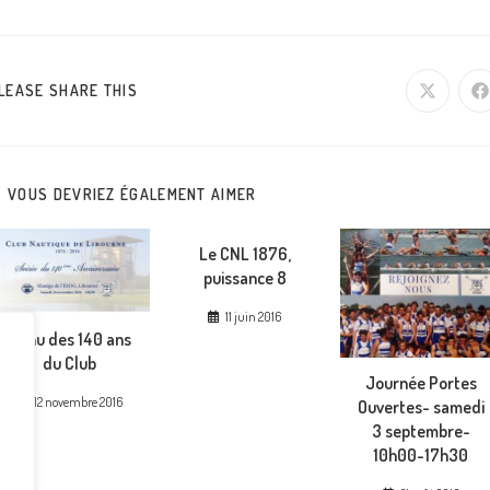
PARTAGER
LEASE SHARE THIS
Ouvrir
O
dans
d
une
u
CE
autre
a
fenêtre
f
CONTENU
VOUS DEVRIEZ ÉGALEMENT AIMER
Le CNL 1876,
puissance 8
11 juin 2016
Menu des 140 ans
du Club
Journée Portes
12 novembre 2016
Ouvertes- samedi
3 septembre-
10h00-17h30