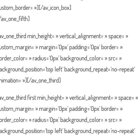
ustom_border= »][/av_icon_box]
/av_one_fifth]
av_one_third min_height= » vertical_alignment= » space= »
ustom_margin= » margin=’0px’ padding=’0px’ border= »
order_color= » radius=’0px’ background_color= » src= »
ackground_position=’top left’ background_repeat=’no-repeat’
nimation= »][/av_one_third]
av_one_third first min_height= » vertical_alignment= » space= »
ustom_margin= » margin=’0px’ padding=’0px’ border= »
order_color= » radius=’0px’ background_color= » src= »
ackground_position=’top left’ background_repeat=’no-repeat’