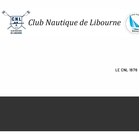
Skip
to
content
LE CNL 1876