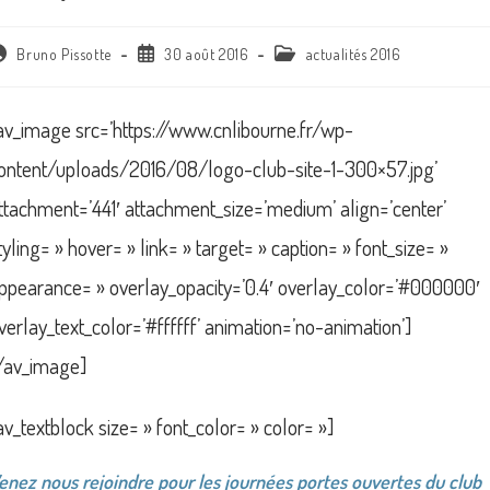
uteur/autrice
Publication
Post
Bruno Pissotte
30 août 2016
actualités 2016
e
publiée :
category:
blication :
av_image src=’https://www.cnlibourne.fr/wp-
ontent/uploads/2016/08/logo-club-site-1-300×57.jpg’
ttachment=’441′ attachment_size=’medium’ align=’center’
tyling= » hover= » link= » target= » caption= » font_size= »
ppearance= » overlay_opacity=’0.4′ overlay_color=’#000000′
verlay_text_color=’#ffffff’ animation=’no-animation’]
/av_image]
av_textblock size= » font_color= » color= »]
enez nous rejoindre pour les journées portes ouvertes du club