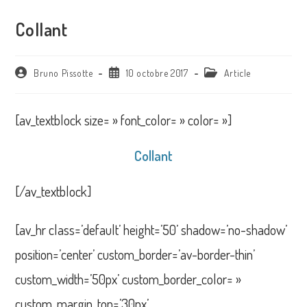
Collant
Auteur/autrice
Publication
Post
Bruno Pissotte
10 octobre 2017
Article
de
publiée :
category:
la
publication :
[av_textblock size= » font_color= » color= »]
Collant
[/av_textblock]
[av_hr class=’default’ height=’50’ shadow=’no-shadow’
position=’center’ custom_border=’av-border-thin’
custom_width=’50px’ custom_border_color= »
custom_margin_top=’30px’