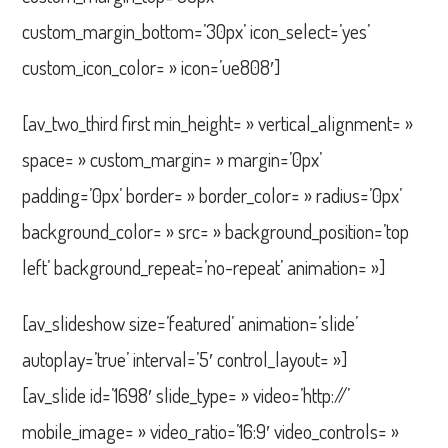
custom_margin_bottom=’30px’ icon_select=’yes’
custom_icon_color= » icon=’ue808′]
[av_two_third first min_height= » vertical_alignment= »
space= » custom_margin= » margin=’0px’
padding=’0px’ border= » border_color= » radius=’0px’
background_color= » src= » background_position=’top
left’ background_repeat=’no-repeat’ animation= »]
[av_slideshow size=’featured’ animation=’slide’
autoplay=’true’ interval=’5′ control_layout= »]
[av_slide id=’1698′ slide_type= » video=’http://’
mobile_image= » video_ratio=’16:9′ video_controls= »