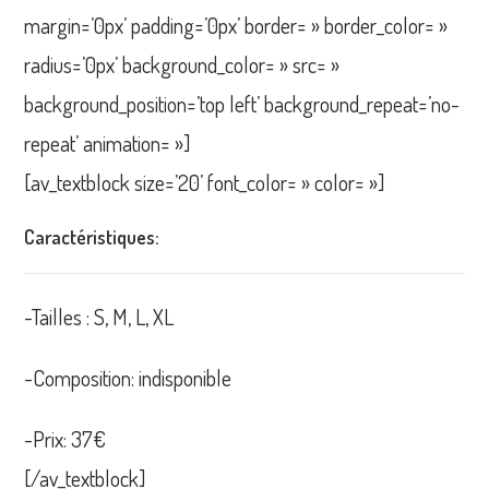
margin=’0px’ padding=’0px’ border= » border_color= »
radius=’0px’ background_color= » src= »
background_position=’top left’ background_repeat=’no-
repeat’ animation= »]
[av_textblock size=’20’ font_color= » color= »]
Caractéristiques:
-Tailles : S, M, L, XL
-Composition: indisponible
-Prix: 37€
[/av_textblock]