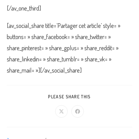
[/av_one_third]
[av_social_share title=’Partager cet article’ style= »
buttons= » share_facebook= » share_twitter= »
share_pinterest= » share_gplus= » share_reddit= »
share_linkedin= » share_tumblr= » share_vk= »
share_mail= »][/av_social_share]
PARTAGER
PLEASE SHARE THIS
CE
CONTENU
Ouvrir
Ouvrir
dans
dans
une
une
autre
autre
fenêtre
fenêtre