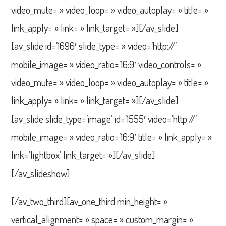
video_mute= » video_loop= » video_autoplay= » title= »
link_apply= » link= » link_target= »][/av_slide]
[av_slide id=’1696′ slide_type= » video=’http://’
mobile_image= » video_ratio=’16:9′ video_controls= »
video_mute= » video_loop= » video_autoplay= » title= »
link_apply= » link= » link_target= »][/av_slide]
[av_slide slide_type=’image’ id=’1555′ video=’http://’
mobile_image= » video_ratio=’16:9′ title= » link_apply= »
link=’lightbox’ link_target= »][/av_slide]
[/av_slideshow]
[/av_two_third][av_one_third min_height= »
vertical_alignment= » space= » custom_margin= »