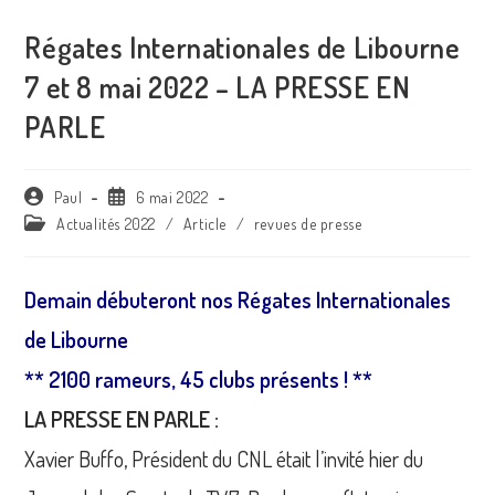
Régates Internationales de Libourne
7 et 8 mai 2022 – LA PRESSE EN
PARLE
Auteur/autrice
Publication
Paul
6 mai 2022
de
publiée :
Post
Actualités 2022
/
Article
/
revues de presse
la
category:
publication :
Demain débuteront nos Régates Internationales
de Libourne
** 2100 rameurs, 45 clubs présents ! **
LA PRESSE EN PARLE :
Xavier Buffo, Président du CNL était l’invité hier du