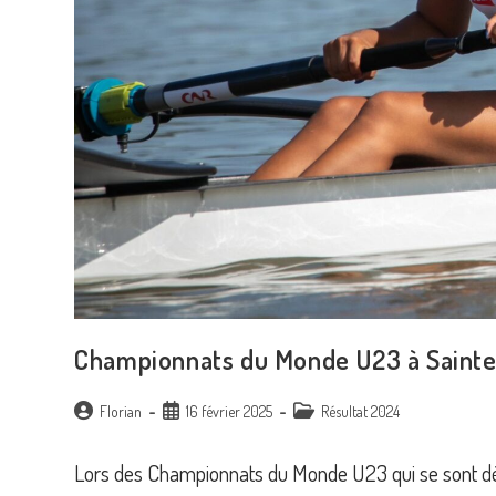
Championnats du Monde U23 à Sainte
Auteur/autrice
Publication
Post
Florian
16 février 2025
Résultat 2024
de
publiée :
category:
la
Lors des Championnats du Monde U23 qui se sont dér
publication :