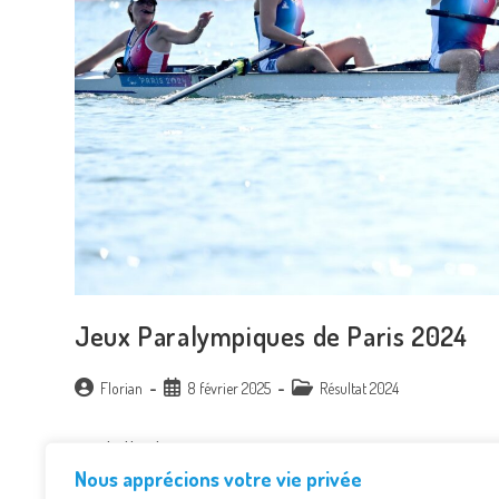
Jeux Paralympiques de Paris 2024 ​
Auteur/autrice
Publication
Post
Florian
8 février 2025
Résultat 2024
de
publiée :
category:
la
Médaille de Bronze pour Grégoire et son équipage 
publication :
Nous apprécions votre vie privée
Taranto, Grégoire Bireau, Candyce Chafa et Émilie A