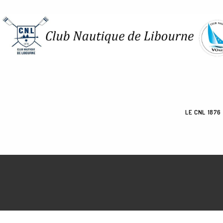
Skip
to
content
LE CNL 1876