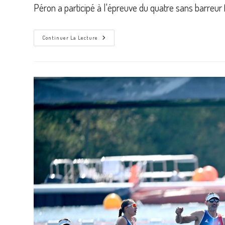
Péron a participé à l'épreuve du quatre sans barreur
Championnats
Continuer La Lecture
Du
Monde
U23
À
Sainte-
Catharines
(Canada)