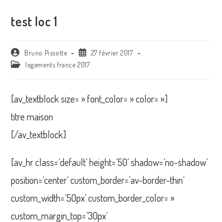
test loc 1
Auteur/autrice
Publication
Bruno Pissotte
27 février 2017
de
publiée :
Post
logements france 2017
la
category:
publication :
[av_textblock size= » font_color= » color= »]
titre maison
[/av_textblock]
[av_hr class=’default’ height=’50’ shadow=’no-shadow’
position=’center’ custom_border=’av-border-thin’
custom_width=’50px’ custom_border_color= »
custom_margin_top=’30px’