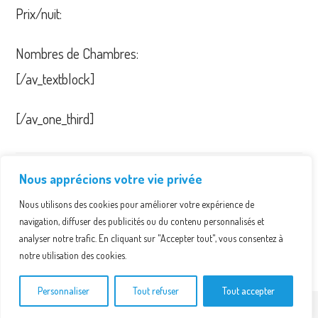
Prix/nuit:
Nombres de Chambres:
[/av_textblock]
[/av_one_third]
Nous apprécions votre vie privée
PARTAGER
PLEASE SHARE THIS
CE
CONTENU
Nous utilisons des cookies pour améliorer votre expérience de
Ouvrir
Ouvrir
navigation, diffuser des publicités ou du contenu personnalisés et
dans
dans
une
une
analyser notre trafic. En cliquant sur "Accepter tout", vous consentez à
autre
autre
notre utilisation des cookies.
fenêtre
fenêtre
Personnaliser
Tout refuser
Tout accepter
©CNL1876, 2016- 2025 TOUT DROITS RÉSERVÉS