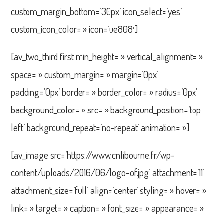
custom_margin_bottom=’30px’ icon_select=’yes’
custom_icon_color= » icon=’ue808′]
[av_two_third first min_height= » vertical_alignment= »
space= » custom_margin= » margin=’0px’
padding=’0px’ border= » border_color= » radius=’0px’
background_color= » src= » background_position=’top
left’ background_repeat=’no-repeat’ animation= »]
[av_image src=’https://www.cnlibourne.fr/wp-
content/uploads/2016/06/logo-of.jpg’ attachment=’11’
attachment_size=’full’ align=’center’ styling= » hover= »
link= » target= » caption= » font_size= » appearance= »