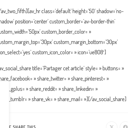
/av_two_fifth][av_hr class=’default’ height=’50’ shadow=’no-
hadow’ position=’center’ custom_border=’av-border-thin’
ustom_width=’50px’ custom_border_color= »
ustom_margin_top=’30px’ custom_margin_bottom=’30px’
con_select=’yes’ custom_icon_color= » icon=’ue808′]
av_social_share title=’Partager cet article’ style= » buttons= »
hare_facebook= » share_twitter= » share_pinterest= »
hare_gplus= » share_reddit= » share_linkedin= »
hare_tumblr= » share_vk= » share_mail= »][/av_social_share]
PARTAGER
LEASE SHARE THIS