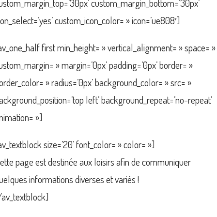
ustom_margin_top=’30px’ custom_margin_bottom=’30px’
con_select=’yes’ custom_icon_color= » icon=’ue808′]
av_one_half first min_height= » vertical_alignment= » space= »
ustom_margin= » margin=’0px’ padding=’0px’ border= »
order_color= » radius=’0px’ background_color= » src= »
ackground_position=’top left’ background_repeat=’no-repeat’
nimation= »]
av_textblock size=’20’ font_color= » color= »]
ette page est destinée aux loisirs afin de communiquer
uelques informations diverses et variés !
/av_textblock]