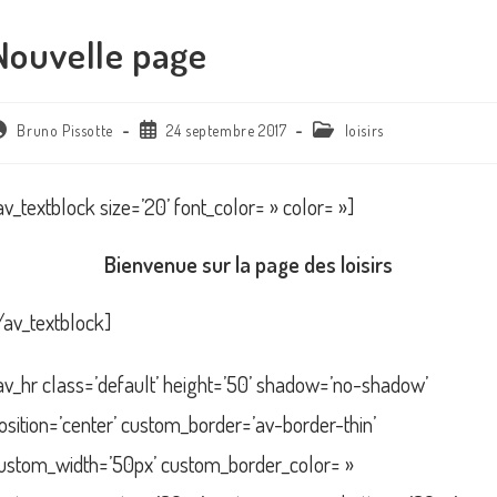
Nouvelle page
uteur/autrice
Publication
Post
Bruno Pissotte
24 septembre 2017
loisirs
e
publiée :
category:
blication :
av_textblock size=’20’ font_color= » color= »]
Bienvenue sur la page des loisirs
/av_textblock]
av_hr class=’default’ height=’50’ shadow=’no-shadow’
osition=’center’ custom_border=’av-border-thin’
ustom_width=’50px’ custom_border_color= »