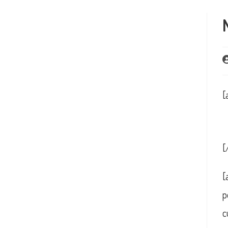
A
d
la
pu
[
[
[
p
c