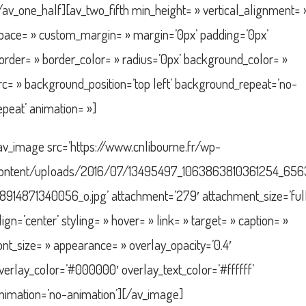
/av_one_half][av_two_fifth min_height= » vertical_alignment= 
pace= » custom_margin= » margin=’0px’ padding=’0px’
order= » border_color= » radius=’0px’ background_color= »
rc= » background_position=’top left’ background_repeat=’no-
epeat’ animation= »]
av_image src=’https://www.cnlibourne.fr/wp-
ontent/uploads/2016/07/13495497_1063863810361254_656
8914871340056_o.jpg’ attachment=’279′ attachment_size=’full
lign=’center’ styling= » hover= » link= » target= » caption= »
ont_size= » appearance= » overlay_opacity=’0.4′
verlay_color=’#000000′ overlay_text_color=’#ffffff’
nimation=’no-animation’][/av_image]