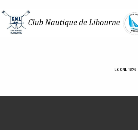
Skip
to
content
LE CNL 1876