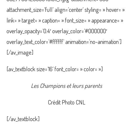
attachment_size=’full’ align=’center’ styling= » hover= »
link= » target= » caption= » font_size= » appearance= »
overlay_opacity=’0.4′ overlay_color=’#000000′
overlay_text_color=’#ffffff’ animation=’no-animation’]
[/av_image]
[av_textblock size=’16’ font_color= » color= »]
Les Champions et leurs parents
Crédit Photo CNL
[/av_textblock]