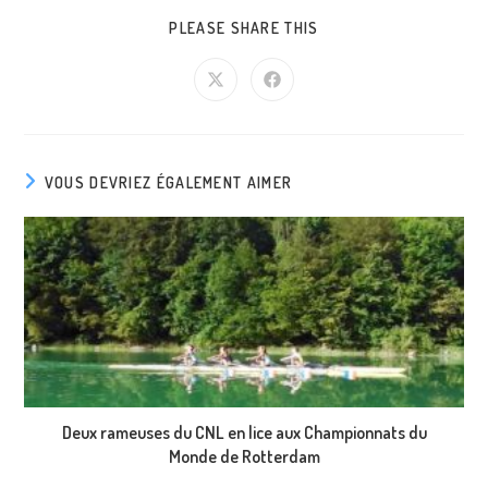
PARTAGER
PLEASE SHARE THIS
CE
CONTENU
Ouvrir
Ouvrir
dans
dans
une
une
autre
autre
fenêtre
fenêtre
VOUS DEVRIEZ ÉGALEMENT AIMER
Deux rameuses du CNL en lice aux Championnats du
Monde de Rotterdam