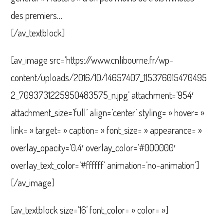
des premiers…
[/av_textblock]
[av_image src=’https://www.cnlibourne.fr/wp-
content/uploads/2016/10/14657407_115376015470495
2_7093731225950483575_n.jpg’ attachment=’954′
attachment_size=’full’ align=’center’ styling= » hover= »
link= » target= » caption= » font_size= » appearance= »
overlay_opacity=’0.4′ overlay_color=’#000000′
overlay_text_color=’#ffffff’ animation=’no-animation’]
[/av_image]
[av_textblock size=’16’ font_color= » color= »]