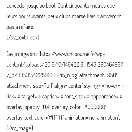
concéder jusqu’au bout. Cent cinquante mètres que
leurs poursuivants, deux clubs marseillais n’arriveront
pas à refaire.
[/av_textblock]
[av_image src=’https://www.cnlibourne.fr/wp-
content/uploads/2016/10/14642218_115431290464967
7_8233531542259969945_n.jpg’ attachment=’950′
attachment_size=’full’ align=’center’ styling= » hover= »
link= » target= » caption= » font_size= » appearance= »
overlay_opacity=’0.4′ overlay_color=’#000000′
overlay_text_color=’#ffffff’ animation=’no-animation’]
[/av_image]