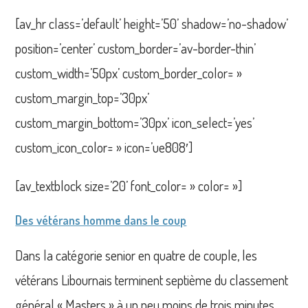
[av_hr class=’default’ height=’50’ shadow=’no-shadow’
position=’center’ custom_border=’av-border-thin’
custom_width=’50px’ custom_border_color= »
custom_margin_top=’30px’
custom_margin_bottom=’30px’ icon_select=’yes’
custom_icon_color= » icon=’ue808′]
[av_textblock size=’20’ font_color= » color= »]
Des vétérans homme dans le coup
Dans la catégorie senior en quatre de couple, les
vétérans Libournais terminent septième du classement
général « Masters » à un peu moins de trois minutes