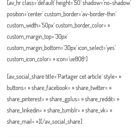
[av_hr class=’default’ height=’50’ shadow=’no-shadow’
position=’center’ custom_border=’av-border-thin’
custom_width=’50px’ custom_border_color= »
custom_margin_top=’30px’
custom_margin_bottom=’30px’ icon_select=’yes’
custom_icon_color= » icon=’ue808′]
[av_social_share title=’Partager cet article’ style= »
buttons= » share_facebook= » share_twitter= »
share_pinterest= » share_gplus= » share_reddit= »
share_linkedin= » share_tumblr= » share_vk= »
share_mail= »][/av_social_share]