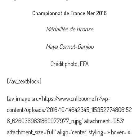
Championnat de France Mer 2016
Médaillée de Bronze
Maya Cornut-Danjou
Crédit photo, FFA
[/av_textblock]
[av_image src=’https://www.cnlibourne.fr/wp-
content/uploads/2016/10/14642345_115352774806152
6_6260369831869977977_n.jpg’ attachment=’953′
attachment_size=’full’ align=’center’ styling= » hover= »