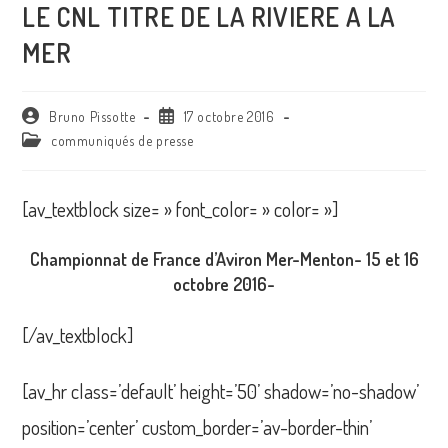
LE CNL TITRE DE LA RIVIERE A LA
MER
Auteur/autrice
Publication
Bruno Pissotte
17 octobre 2016
de
publiée :
Post
communiqués de presse
la
category:
publication :
[av_textblock size= » font_color= » color= »]
Championnat de France d’Aviron Mer-Menton- 15 et 16
octobre 2016-
[/av_textblock]
[av_hr class=’default’ height=’50’ shadow=’no-shadow’
position=’center’ custom_border=’av-border-thin’