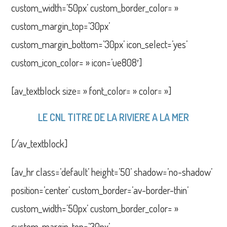
custom_width=’50px’ custom_border_color= »
custom_margin_top=’30px’
custom_margin_bottom=’30px’ icon_select=’yes’
custom_icon_color= » icon=’ue808′]
[av_textblock size= » font_color= » color= »]
LE CNL TITRE DE LA RIVIERE A LA MER
[/av_textblock]
[av_hr class=’default’ height=’50’ shadow=’no-shadow’
position=’center’ custom_border=’av-border-thin’
custom_width=’50px’ custom_border_color= »
custom_margin_top=’30px’