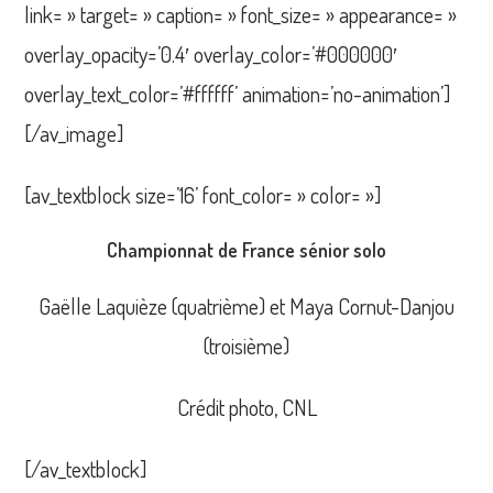
link= » target= » caption= » font_size= » appearance= »
overlay_opacity=’0.4′ overlay_color=’#000000′
overlay_text_color=’#ffffff’ animation=’no-animation’]
[/av_image]
[av_textblock size=’16’ font_color= » color= »]
Championnat de France sénior solo
Gaëlle Laquièze (quatrième) et Maya Cornut-Danjou
(troisième)
Crédit photo, CNL
[/av_textblock]