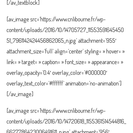
[/av_textblock]
[av_image src=’https://www.cnlibourne.fr/wp-
content/uploads/2016/10/14705727_11553591645450
51_7961142424456862065_n.jpg’ attachment=’955′
attachment_size=’full’ align=’center’ styling= » hover= »
link= » target= » caption= » font_size= » appearance= »
overlay_opacity=’0.4′ overlay_color=’#000000′
overlay_text_color=’#ffffff’ animation=’no-animation’]
[/av_image]
[av_image src=’https://www.cnlibourne.fr/wp-
content/uploads/2016/10/14720618_1155361514544816_
6627786423006491611_n.jpg’ attachment=’956′