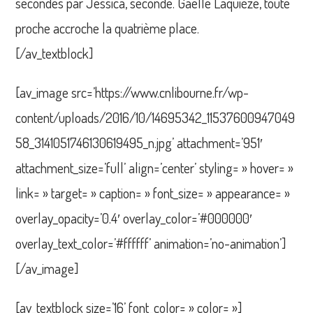
secondes par Jessica, seconde. Gaëlle Laquièze, toute
proche accroche la quatrième place.
[/av_textblock]
[av_image src=’https://www.cnlibourne.fr/wp-
content/uploads/2016/10/14695342_11537600947049
58_3141051746130619495_n.jpg’ attachment=’951′
attachment_size=’full’ align=’center’ styling= » hover= »
link= » target= » caption= » font_size= » appearance= »
overlay_opacity=’0.4′ overlay_color=’#000000′
overlay_text_color=’#ffffff’ animation=’no-animation’]
[/av_image]
[av_textblock size=’16’ font_color= » color= »]