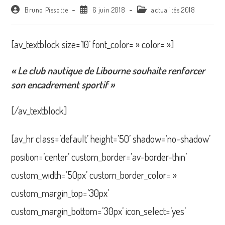
Auteur/autrice
Publication
Post
Bruno Pissotte
6 juin 2018
actualités 2018
de
publiée :
category:
la
publication :
[av_textblock size=’10’ font_color= » color= »]
« Le club nautique de Libourne souhaite renforcer
son encadrement sportif »
[/av_textblock]
[av_hr class=’default’ height=’50’ shadow=’no-shadow’
position=’center’ custom_border=’av-border-thin’
custom_width=’50px’ custom_border_color= »
custom_margin_top=’30px’
custom_margin_bottom=’30px’ icon_select=’yes’