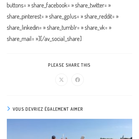
buttons= » share_facebook= » share_twitter= »
share_pinterest= » share_gplus= » share_reddit= »
share_linkedin= » share_tumblr= » share_vk= »
share_mail= »][/av_social_share]
PARTAGER
PLEASE SHARE THIS
CE
CONTENU
Ouvrir
Ouvrir
dans
dans
une
une
autre
autre
fenêtre
fenêtre
VOUS DEVRIEZ ÉGALEMENT AIMER