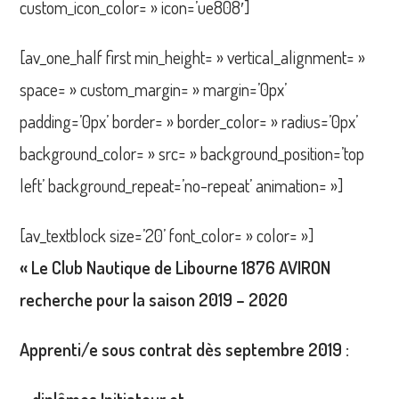
custom_icon_color= » icon=’ue808′]
[av_one_half first min_height= » vertical_alignment= »
space= » custom_margin= » margin=’0px’
padding=’0px’ border= » border_color= » radius=’0px’
background_color= » src= » background_position=’top
left’ background_repeat=’no-repeat’ animation= »]
[av_textblock size=’20’ font_color= » color= »]
« Le Club Nautique de Libourne
1876 AVIRON
recherche pour la saison 2019
– 2020
Apprenti/e sous contrat dès
septembre 2019 :
– diplômes Initiateur et