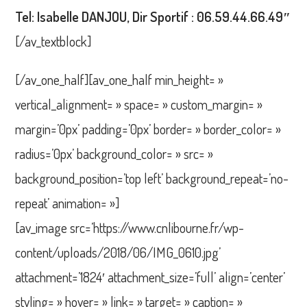
Tel: Isabelle DANJOU, Dir
Sportif : 06.59.44.66.49″
[/av_textblock]
[/av_one_half][av_one_half min_height= »
vertical_alignment= » space= » custom_margin= »
margin=’0px’ padding=’0px’ border= » border_color= »
radius=’0px’ background_color= » src= »
background_position=’top left’ background_repeat=’no-
repeat’ animation= »]
[av_image src=’https://www.cnlibourne.fr/wp-
content/uploads/2018/06/IMG_0610.jpg’
attachment=’1824′ attachment_size=’full’ align=’center’
styling= » hover= » link= » target= » caption= »