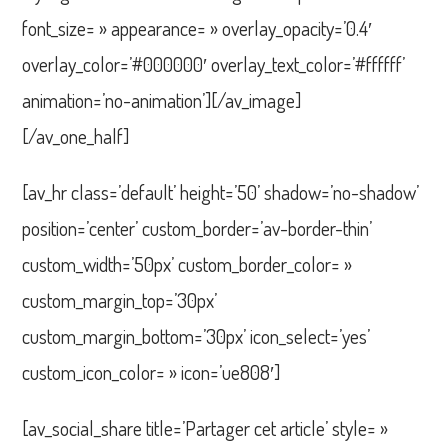
font_size= » appearance= » overlay_opacity=’0.4′
overlay_color=’#000000′ overlay_text_color=’#ffffff’
animation=’no-animation’][/av_image]
[/av_one_half]
[av_hr class=’default’ height=’50’ shadow=’no-shadow’
position=’center’ custom_border=’av-border-thin’
custom_width=’50px’ custom_border_color= »
custom_margin_top=’30px’
custom_margin_bottom=’30px’ icon_select=’yes’
custom_icon_color= » icon=’ue808′]
[av_social_share title=’Partager cet article’ style= »