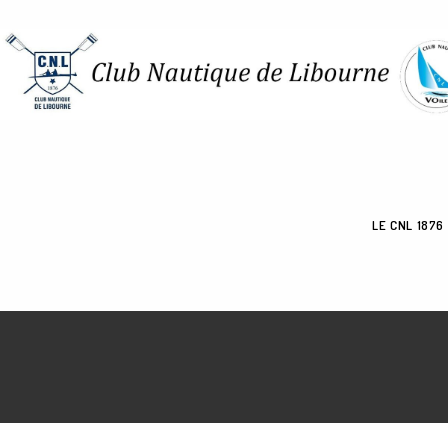
Skip
to
content
LE CNL 1876