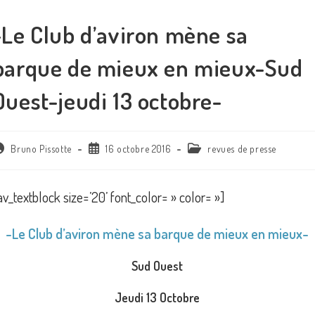
-Le Club d’aviron mène sa
barque de mieux en mieux-Sud
Ouest-jeudi 13 octobre-
uteur/autrice
Publication
Post
Bruno Pissotte
16 octobre 2016
revues de presse
e
publiée :
category:
blication :
av_textblock size=’20’ font_color= » color= »]
-Le Club d’aviron mène sa barque de mieux en mieux-
Sud Ouest
Jeudi 13 Octobre