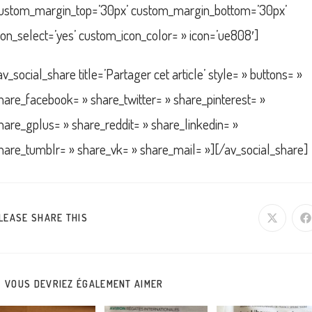
ustom_margin_top=’30px’ custom_margin_bottom=’30px’
con_select=’yes’ custom_icon_color= » icon=’ue808′]
av_social_share title=’Partager cet article’ style= » buttons= »
hare_facebook= » share_twitter= » share_pinterest= »
hare_gplus= » share_reddit= » share_linkedin= »
hare_tumblr= » share_vk= » share_mail= »][/av_social_share]
PARTAGER
LEASE SHARE THIS
Ouvrir
O
dans
d
une
u
CE
autre
a
fenêtre
f
CONTENU
VOUS DEVRIEZ ÉGALEMENT AIMER