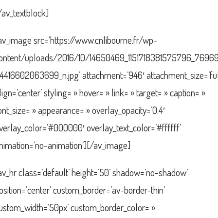
/av_textblock]
av_image src=’https://www.cnlibourne.fr/wp-
ontent/uploads/2016/10/14650469_1151718381575796_7696
4416602063699_n.jpg’ attachment=’946′ attachment_size=’ful
lign=’center’ styling= » hover= » link= » target= » caption= »
ont_size= » appearance= » overlay_opacity=’0.4′
verlay_color=’#000000′ overlay_text_color=’#ffffff’
nimation=’no-animation’][/av_image]
av_hr class=’default’ height=’50’ shadow=’no-shadow’
osition=’center’ custom_border=’av-border-thin’
ustom_width=’50px’ custom_border_color= »