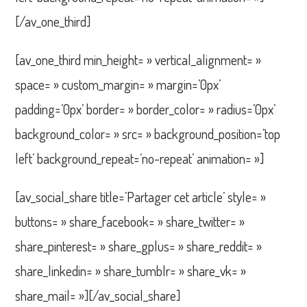
[/av_one_third]
[av_one_third min_height= » vertical_alignment= »
space= » custom_margin= » margin=’0px’
padding=’0px’ border= » border_color= » radius=’0px’
background_color= » src= » background_position=’top
left’ background_repeat=’no-repeat’ animation= »]
[av_social_share title=’Partager cet article’ style= »
buttons= » share_facebook= » share_twitter= »
share_pinterest= » share_gplus= » share_reddit= »
share_linkedin= » share_tumblr= » share_vk= »
share_mail= »][/av_social_share]