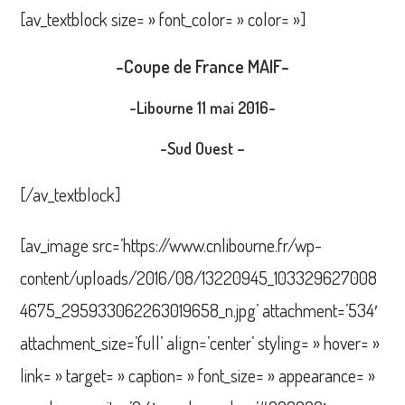
publication :
[av_textblock size= » font_color= » color= »]
-Coupe de France MAIF-
-Libourne 11 mai 2016-
-Sud Ouest –
[/av_textblock]
[av_image src=’https://www.cnlibourne.fr/wp-
content/uploads/2016/08/13220945_103329627008
4675_295933062263019658_n.jpg’ attachment=’534′
attachment_size=’full’ align=’center’ styling= » hover= »
link= » target= » caption= » font_size= » appearance= »