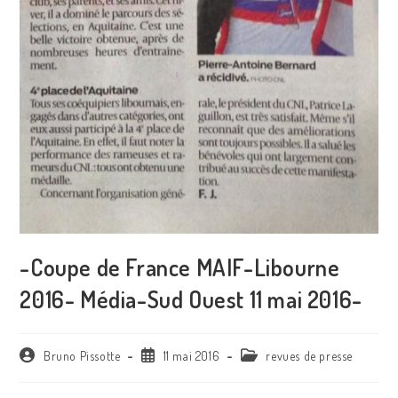
-Coupe de France MAIF-Libourne
2016- Média-Sud Ouest 11 mai 2016-
Auteur/autrice
Publication
Post
Bruno Pissotte
11 mai 2016
revues de presse
de
publiée :
category:
la