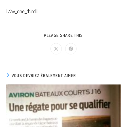
[/av_one_third]
PARTAGER
PLEASE SHARE THIS
CE
CONTENU
Ouvrir
Ouvrir
dans
dans
une
une
autre
autre
fenêtre
fenêtre
VOUS DEVRIEZ ÉGALEMENT AIMER