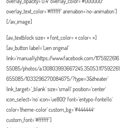
overlay_opacity=’0.4′ overlay_color=’#000000′
overlay_text_color=’#ffffff’ animation=’no-animation’]
[/av_image]
[av_textblock size= » font_color= » color= »]
[av_button label=’Lien original’
link=’manually,https://www.facebook.com/1175922616
55085/photos/a.130803993667245.35053.117592261
655085/1033296270084675/?type=3&theater’
link_target=’_blank’ size=’small’ position=’center’
icon_select=’no’ icon=’ue800′ font=’entypo-fontello’
color=’theme-color’ custom_bg=’#444444′
custom_font=’#ffffff’]