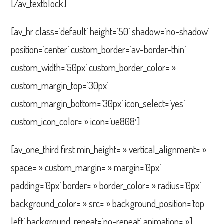
[/av_textblock]
[av_hr class=’default’ height=’50’ shadow=’no-shadow’
position=’center’ custom_border=’av-border-thin’
custom_width=’50px’ custom_border_color= »
custom_margin_top=’30px’
custom_margin_bottom=’30px’ icon_select=’yes’
custom_icon_color= » icon=’ue808′]
[av_one_third first min_height= » vertical_alignment= »
space= » custom_margin= » margin=’0px’
padding=’0px’ border= » border_color= » radius=’0px’
background_color= » src= » background_position=’top
left’ background_repeat=’no-repeat’ animation= »]