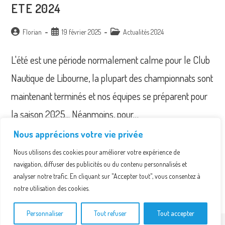
ETE 2024
Auteur/autrice
Publication
Post
Florian
19 février 2025
Actualités 2024
de
publiée :
category:
la
L'été est une période normalement calme pour le Club
publication :
Nautique de Libourne, la plupart des championnats sont
maintenant terminés et nos équipes se préparent pour
la saison 2025... Néanmoins, pour…
Nous apprécions votre vie privée
ETE
Continuer La Lecture
2024
Nous utilisons des cookies pour améliorer votre expérience de
navigation, diffuser des publicités ou du contenu personnalisés et
analyser notre trafic. En cliquant sur "Accepter tout", vous consentez à
notre utilisation des cookies.
Personnaliser
Tout refuser
Tout accepter
©CNL1876, 2016- 2025 TOUT DROITS RÉSERVÉS