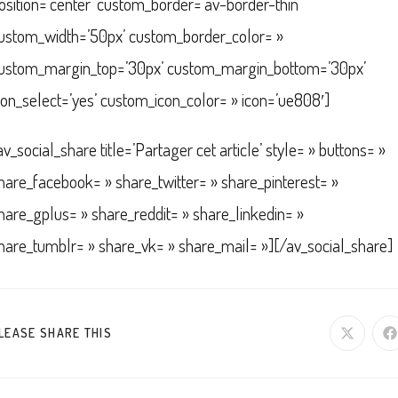
osition=’center’ custom_border=’av-border-thin’
ustom_width=’50px’ custom_border_color= »
ustom_margin_top=’30px’ custom_margin_bottom=’30px’
con_select=’yes’ custom_icon_color= » icon=’ue808′]
av_social_share title=’Partager cet article’ style= » buttons= »
hare_facebook= » share_twitter= » share_pinterest= »
hare_gplus= » share_reddit= » share_linkedin= »
hare_tumblr= » share_vk= » share_mail= »][/av_social_share]
PARTAGER
LEASE SHARE THIS
Ouvrir
O
dans
d
une
u
CE
autre
a
fenêtre
f