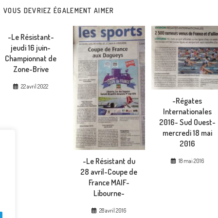
CONTENU
VOUS DEVRIEZ ÉGALEMENT AIMER
-Le Résistant-
jeudi 16 juin-
Championnat de
Zone-Brive
22 avril 2022
-Régates
Internationales
2016- Sud Ouest-
mercredi 18 mai
2016
-Le Résistant du
18 mai 2016
28 avril-Coupe de
France MAIF-
Libourne-
28 avril 2016