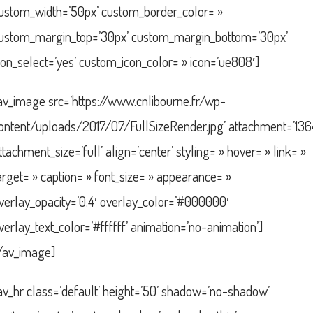
ustom_width=’50px’ custom_border_color= »
ustom_margin_top=’30px’ custom_margin_bottom=’30px’
con_select=’yes’ custom_icon_color= » icon=’ue808′]
av_image src=’https://www.cnlibourne.fr/wp-
ontent/uploads/2017/07/FullSizeRender.jpg’ attachment=’136
ttachment_size=’full’ align=’center’ styling= » hover= » link= »
arget= » caption= » font_size= » appearance= »
verlay_opacity=’0.4′ overlay_color=’#000000′
verlay_text_color=’#ffffff’ animation=’no-animation’]
/av_image]
av_hr class=’default’ height=’50’ shadow=’no-shadow’