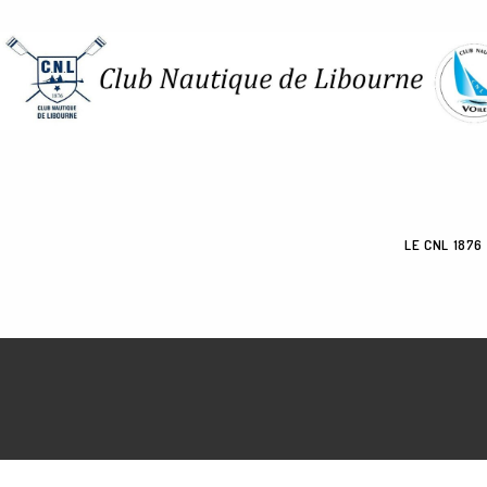
Skip
to
content
LE CNL 1876