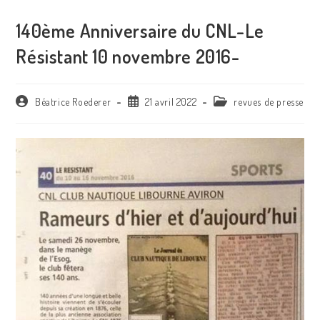
140ème Anniversaire du CNL-Le
Résistant 10 novembre 2016-
Auteur/autrice
Publication
Post
Béatrice Roederer
21 avril 2022
revues de presse
de
publiée :
category:
la
publication :