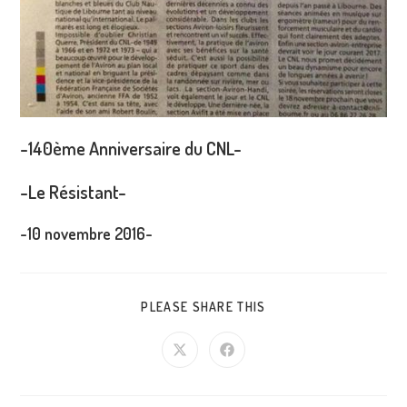
-140ème Anniversaire du CNL-
-Le Résistant-
-10 novembre 2016-
PARTAGER
PLEASE SHARE THIS
CE
CONTENU
Ouvrir
Ouvrir
dans
dans
une
une
autre
autre
fenêtre
fenêtre