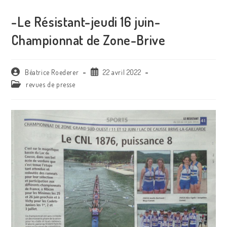
-Le Résistant-jeudi 16 juin-
Championnat de Zone-Brive
Auteur/autrice
Publication
Béatrice Roederer
22 avril 2022
de
publiée :
Post
revues de presse
la
category:
publication :