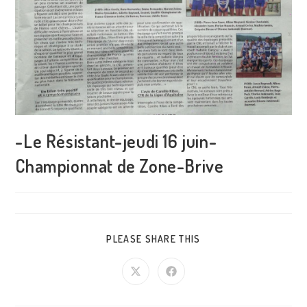
-Le Résistant-jeudi 16 juin-
Championnat de Zone-Brive
PARTAGER
PLEASE SHARE THIS
CE
CONTENU
Ouvrir
Ouvrir
dans
dans
une
une
autre
autre