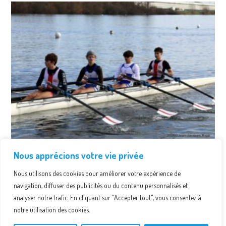
Le Club Nautique de Libourne brille en Nouvelle-Aquitaine
Nous apprécions votre vie privée
!
Nous utilisons des cookies pour améliorer votre expérience de
10 février 2026
navigation, diffuser des publicités ou du contenu personnalisés et
analyser notre trafic. En cliquant sur "Accepter tout", vous consentez à
notre utilisation des cookies.